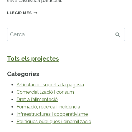
seva casuística particular.
IMPULS
LLEGIR MÉS
DE
LA
COMERCIALITZACIÓ
Cerca:
I
LA
DISTRIBUCIÓ
DEL
Tots els projectes
SECTOR
PRIMARI
DE
Categories
MICROPOBLES
Articulació i suport a la pagesia
Comercialització i consum
Dret a l’alimentació
Formació, recerca i incidència
Infraestructures i cooperativisme
Polítiques públiques i dinamització