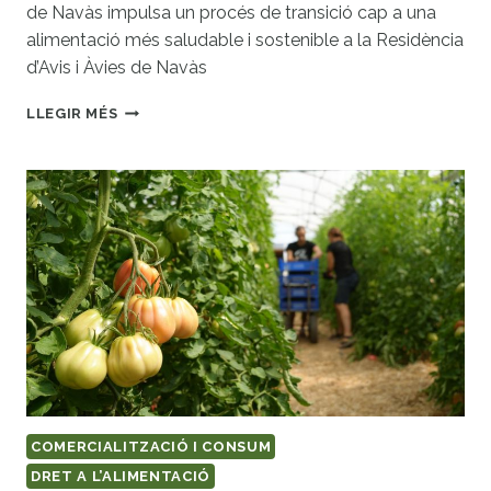
de Navàs impulsa un procés de transició cap a una
alimentació més saludable i sostenible a la Residència
d’Avis i Àvies de Navàs
ALIMENTACIÓ
LLEGIR MÉS
SALUDABLE
I
SOSTENIBLE
A
LA
RESIDÈNCIA
D’AVIS
I
ÀVIES
DE
NAVÀS
COMERCIALITZACIÓ I CONSUM
DRET A L’ALIMENTACIÓ