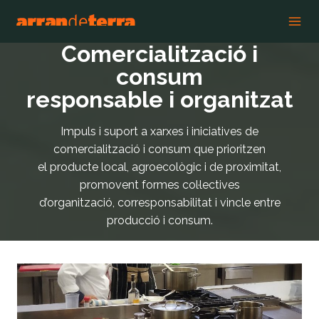
Vés
al
contingut
Comercialització i
consum
responsable i organitzat
Impuls i suport a xarxes i iniciatives de
comercialització i consum que prioritzen
el producte local, agroecològic i de proximitat,
promovent formes col·lectives
d’organització, corresponsabilitat i vincle entre
producció i consum.