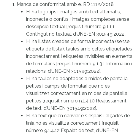
Manca de conformitat amb el RD 1112/2018
Hi ha logotips i imatges amb text alternatiu,
incorrecte o confús i imatges complexes sense
descripció textual [requisit número 9.1.1.1
Contingut no textual, d’UNE-EN 301549:2022].
Hi ha llistes creades de forma incorrecta (sense
etiqueta de llista), taules amb cel·les etiquetades
incorrectament i etiquetes invisibles en elements
de formularis [requisit número 9.1.3.1 Informació i
relacions, d’UNE-EN 301549:2022].
Hi ha taules no adaptades a mides de pantalla
petites i camps de formulari que no es
visualitzen correctament en mides de pantalla
petites [requisit número 9.1.4.10 Reajustament
de text, d’UNE-EN 301549:2022].
Hi ha text que en canviar els espais i alçades de
línia no es visualitza correctament [requisit
número 9.1.4.12 Espaiat de text, d’UNE-EN