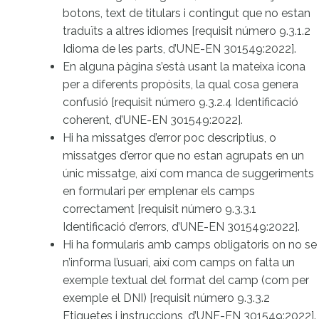
botons, text de titulars i contingut que no estan
traduïts a altres idiomes [requisit número 9.3.1.2
Idioma de les parts, d’UNE-EN 301549:2022].
En alguna pàgina s’està usant la mateixa icona
per a diferents propòsits, la qual cosa genera
confusió [requisit número 9.3.2.4 Identificació
coherent, d’UNE-EN 301549:2022].
Hi ha missatges d’error poc descriptius, o
missatges d’error que no estan agrupats en un
únic missatge, així com manca de suggeriments
en formulari per emplenar els camps
correctament [requisit número 9.3.3.1
Identificació d’errors, d’UNE-EN 301549:2022].
Hi ha formularis amb camps obligatoris on no se
n’informa l’usuari, així com camps on falta un
exemple textual del format del camp (com per
exemple el DNI) [requisit número 9.3.3.2
Etiquetes i instruccions, d’UNE-EN 301549:2022].