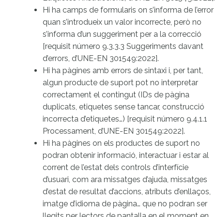
Hi ha camps de formularis on s’informa de l’error
quan s’introdueix un valor incorrecte, però no
s’informa d’un suggeriment per a la correcció
[requisit número 9.3.3.3 Suggeriments davant
d’errors, d’UNE-EN 301549:2022].
Hi ha pàgines amb errors de sintaxi i, per tant,
algun producte de suport pot no interpretar
correctament el contingut (IDs de pàgina
duplicats, etiquetes sense tancar, construcció
incorrecta d’etiquetes…) [requisit número 9.4.1.1
Processament, d’UNE-EN 301549:2022].
Hi ha pàgines on els productes de suport no
podran obtenir informació, interactuar i estar al
corrent de l’estat dels controls d’interfície
d’usuari, com ara missatges d’ajuda, missatges
d’estat de resultat d’accions, atributs d’enllaços,
imatge d’idioma de pàgina… que no podran ser
llegits per lectors de pantalla en el moment en