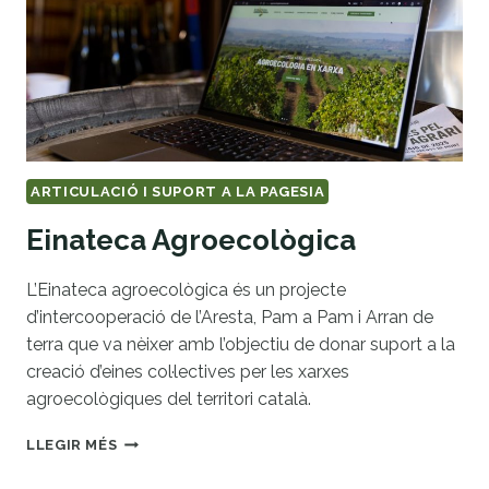
ARTICULACIÓ I SUPORT A LA PAGESIA
Einateca Agroecològica
L’Einateca agroecològica és un projecte
d’intercooperació de l’Aresta, Pam a Pam i Arran de
terra que va nèixer amb l’objectiu de donar suport a la
creació d’eines col·lectives per les xarxes
agroecològiques del territori català.
EINATECA
LLEGIR MÉS
AGROECOLÒGICA