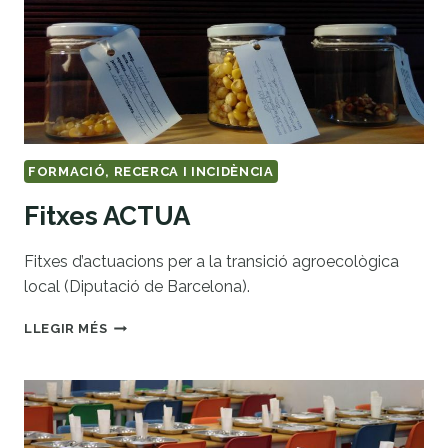
AGROECOLÒGICA
ALS
MICROPOBLES
FORMACIÓ, RECERCA I INCIDÈNCIA
Fitxes ACTUA
Fitxes d’actuacions per a la transició agroecològica
local (Diputació de Barcelona).
FITXES
LLEGIR MÉS
ACTUA