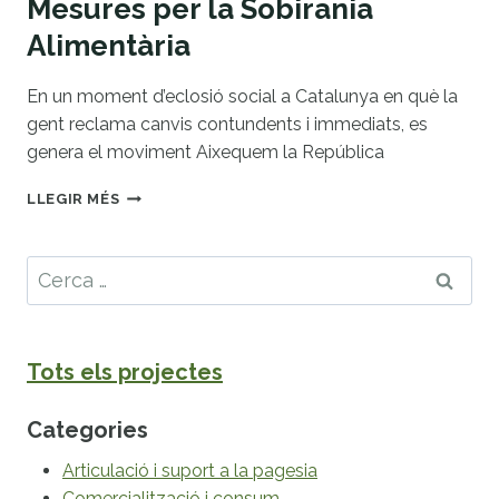
Mesures per la Sobirania
Alimentària
En un moment d’eclosió social a Catalunya en què la
gent reclama canvis contundents i immediats, es
genera el moviment Aixequem la República
MESURES
LLEGIR MÉS
PER
LA
SOBIRANIA
Cerca:
ALIMENTÀRIA
Tots els projectes
Categories
Articulació i suport a la pagesia
Comercialització i consum