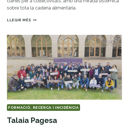
cuines per a col·lectivitats, amb una mirada sistèmica
sobre tota la cadena alimentària.
LA
LLEGIR MÉS
MARMITA:
ASSESSORIA
INTERDISCIPLINAR
PER
A
LA
TRANSICIÓ
AGROECOLÒGICA
DEL
SISTEMA
ALIMENTARI
FORMACIÓ, RECERCA I INCIDÈNCIA
Talaia Pagesa