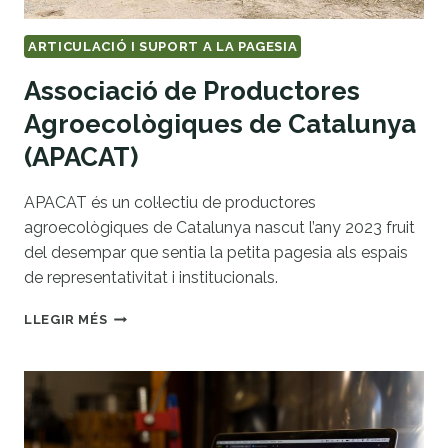
ARTICULACIÓ I SUPORT A LA PAGESIA
Associació de Productores
Agroecològiques de Catalunya
(APACAT)
APACAT és un col·lectiu de productores
agroecològiques de Catalunya nascut l’any 2023 fruit
del desempar que sentia la petita pagesia als espais
de representativitat i institucionals.
ASSOCIACIÓ
LLEGIR MÉS
DE
PRODUCTORES
AGROECOLÒGIQUES
DE
CATALUNYA
(APACAT)