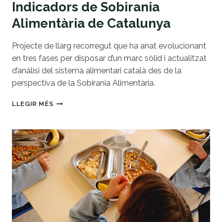
Indicadors de Sobirania
Alimentària de Catalunya
Projecte de llarg recorregut que ha anat evolucionant
en tres fases per disposar d’un marc sòlid i actualitzat
d’anàlisi del sistema alimentari català des de la
perspectiva de la Sobirania Alimentària.
INDICADORS
LLEGIR MÉS
DE
SOBIRANIA
ALIMENTÀRIA
DE
CATALUNYA