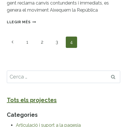
gent reclama canvis contundents i immediats, es
genera el moviment Aixequem la República
MESURES
LLEGIR MÉS
PER
LA
SOBIRANIA
Navegació
Pàgina
1
2
3
4
ALIMENTÀRIA
de
anterior
pàgines
Cerca:
Tots els projectes
Categories
Articulació i suport a la pagesia